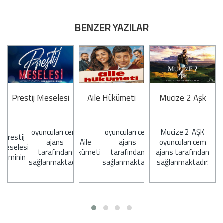
BENZER YAZILAR
Prestij Meselesi
Aile Hükümeti
Mucize 2 Aşk
oyuncuları cem
oyuncuları cem
Mucize 2 AŞK
Prestij
ajans
Aile
ajans
oyuncuları cem
Meselesi
n
tarafından
Hükümeti
tarafından
ajans tarafından
Filminin
r.
sağlanmaktadır.
sağlanmaktadır.
sağlanmaktadır.